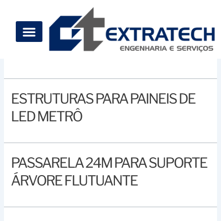
Ir
para
o
conteúdo
Engenharia
ESTRUTURAS PARA PAINEIS DE
LED METRÔ
PASSARELA 24M PARA SUPORTE
ÁRVORE FLUTUANTE