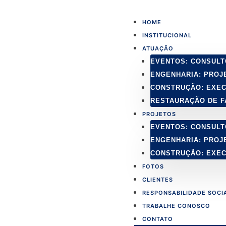
Ir
para
HOME
o
INSTITUCIONAL
conteúdo
ATUAÇÃO
EVENTOS: CONSULT
ENGENHARIA: PROJ
CONSTRUÇÃO: EXE
RESTAURAÇÃO DE 
PROJETOS
EVENTOS: CONSULT
ENGENHARIA: PROJ
CONSTRUÇÃO: EXE
FOTOS
CLIENTES
RESPONSABILIDADE SOCI
TRABALHE CONOSCO
CONTATO