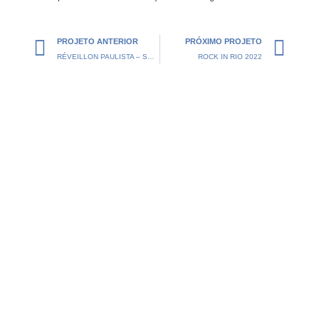
Prev
Nex
PROJETO ANTERIOR
PRÓXIMO PROJETO
RÉVEILLON PAULISTA – SÃO PAULO
ROCK IN RIO 2022