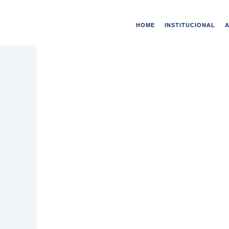
Ir
para
HOME
INSTITUCIONAL
o
conteúdo