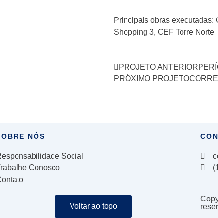
Principais obras executadas:
Shopping 3, CEF Torre Norte
Prev
PROJETO ANTERIOR
PERÍ
PRÓXIMO PROJETO
CORRE
SOBRE NÓS
CON
esponsabilidade Social
c
Trabalhe Conosco
(
ontato
Copyr
Voltar ao topo
rese